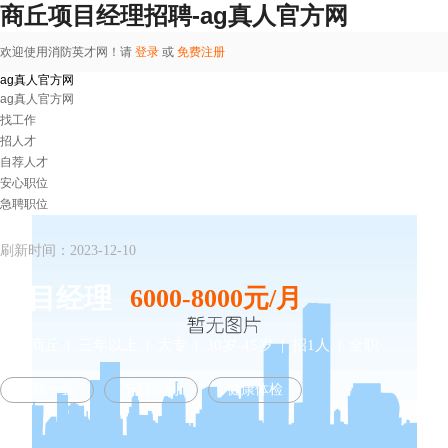
商丘项目经理招聘-ag真人官方网
欢迎使用消防英才网！请
登录
或
免费注册
ag真人官方网
ag真人官方网
找工作
招人才
自荐人才
安心职位
急聘职位
刷新时间：2023-12-10
项目经理
6000-8000元/月
河南商丘
| 三年以上 | 大专 | 30岁-45岁 | 招1人 | 全职
五险一金
节日福利
健康体检