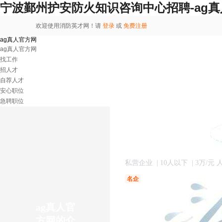
宁波鄞州护安防火知识咨询中心招聘-ag
欢迎使用消防英才网！请
登录
或
免费注册
ag真人官方网
ag真人官方网
找工作
招人才
自荐人才
安心职位
急聘职位
宁波鄞州护安防
私营企业
| 10人以下
| 3万/元
名企
ag真人官
方网的介