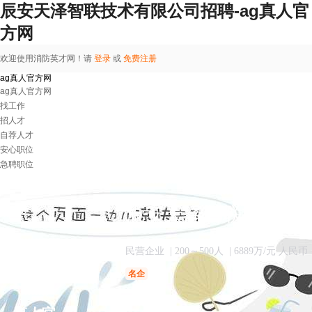
辰安天泽智联技术有限公司招聘-ag真人官
方网
欢迎使用消防英才网！请
登录
或
免费注册
ag真人官方网
ag真人官方网
找工作
招人才
自荐人才
安心职位
急聘职位
辰安天泽智联技术有
民营企业
| 200～500人
| 6889万/元 人民币
名企